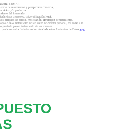
miento
: LUMAR
l envío de información y prospección comercial,
servicios y/o productos.
miento del interesado.
derán datos a terceros, salvo obligación legal.
 los derechos de acceso, rectificación, limitación de tratamiento,
 oposición al tratamiento de sus datos de carácter personal, así como a la
to prestado para el tratamiento de los mismos.
: puede consultar la información detallada sobre Protección de Datos
aquí
.
PUESTO
AS