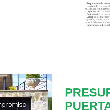
·
Responsable del trata
·
Finalidad
: gestionar e
relacionada con nuestros 
·
Legitimación
: consenti
·
Destinatarios
: no se ce
·
Derechos
: podrá ejercer
supresión, portabilidad y
retirada del consentimien
·
Información adicional
PRESU
PUERT