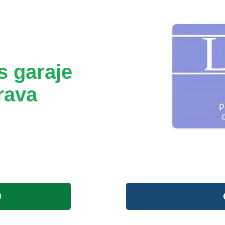
s garaje
rava