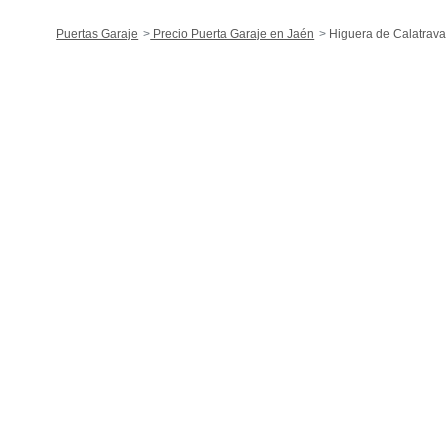
Puertas Garaje
Precio Puerta Garaje en Jaén
Higuera de Calatrava