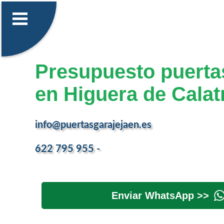
Presupuesto puerta
en Higuera de Calat
info@puertasgarajejaen.es
622 795 955 -
Enviar WhatsApp >>