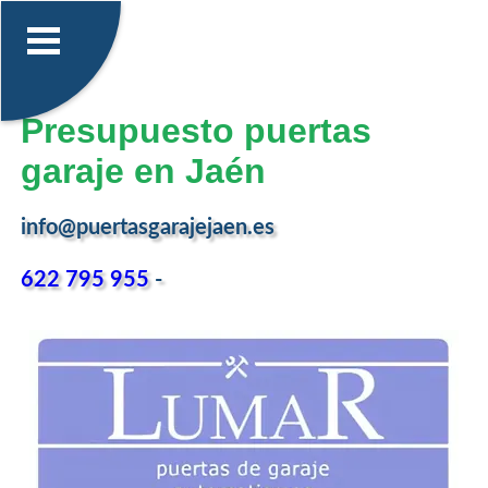
Presupuesto puertas
garaje en Jaén
info@puertasgarajejaen.es
622 795 955
-