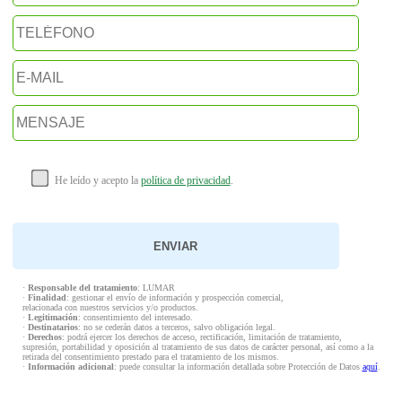
He leído y acepto la
política de privacidad
.
·
Responsable del tratamiento
: LUMAR
·
Finalidad
: gestionar el envío de información y prospección comercial,
relacionada con nuestros servicios y/o productos.
·
Legitimación
: consentimiento del interesado.
·
Destinatarios
: no se cederán datos a terceros, salvo obligación legal.
·
Derechos
: podrá ejercer los derechos de acceso, rectificación, limitación de tratamiento,
supresión, portabilidad y oposición al tratamiento de sus datos de carácter personal, así como a la
retirada del consentimiento prestado para el tratamiento de los mismos.
·
Información adicional
: puede consultar la información detallada sobre Protección de Datos
aquí
.